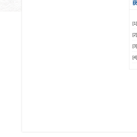
[
[
[
[