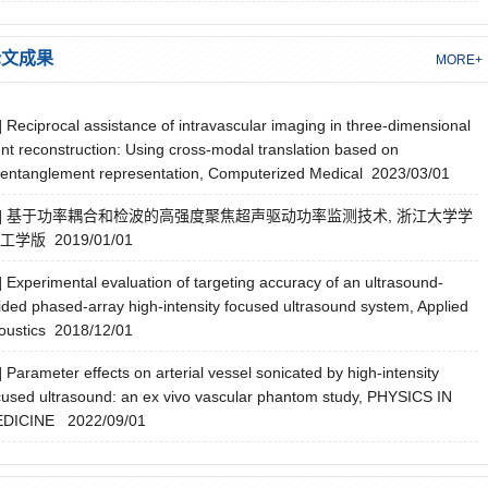
论文成果
MORE+
] Reciprocal assistance of intravascular imaging in three-dimensional
ent reconstruction: Using cross-modal translation based on
sentanglement representation, Computerized Medical 2023/03/01
2] 基于功率耦合和检波的高强度聚焦超声驱动功率监测技术, 浙江大学学
工学版 2019/01/01
] Experimental evaluation of targeting accuracy of an ultrasound-
ided phased-array high-intensity focused ultrasound system, Applied
oustics 2018/12/01
] Parameter effects on arterial vessel sonicated by high-intensity
cused ultrasound: an ex vivo vascular phantom study, PHYSICS IN
DICINE 2022/09/01