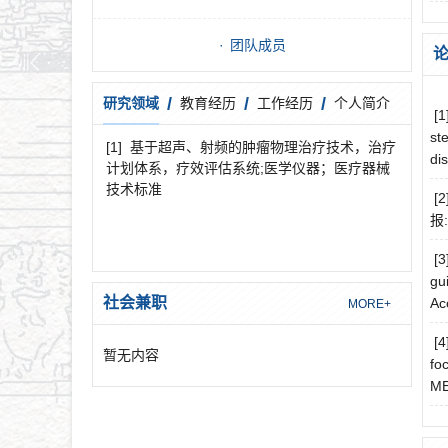
团队成员
/
/
/
研究领域
教育经历
工作经历
个人简介
[1
st
[1]
基于超声、射频的肿瘤物理治疗技术，治疗
di
计划体系，疗效评估系统;医学仪器；医疗器械
技术标准
[
报:
[3
gu
社会兼职
Ac
MORE+
[4
暂无内容
fo
ME