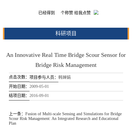
已经得到
个称赞 给我点赞
科研项目
An Innovative Real Time Bridge Scour Sensor for
Bridge Risk Management
点击次数：
项目参与人员：
韩婵娟
开始日期：
2009-05-01
结项日期：
2016-09-01
上一条：
Fusion of Multi-scale Sensing and Simulations for Bridge
Scour Risk Management: An Integrated Research and Educational
Plan