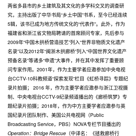
两省多县市的乡土建筑及其文化的多学科交叉的调查研
究，主持出版了中华书局“乡土中国”书系，至今已经连续
5
辑，该书已成为地方传统文化的“代表作”。此外，作为
福建省和浙江省文物局聘请的首席顾问专家，先后参与
2009
年“中国木拱桥营造技艺”列入“世界非物质文化遗产
名录”以及
2012
年“闽浙木拱廊桥”列入“中国世界文化遗产
预备名录”等诸多“申遗”大事件，并在其中发挥了重要顾
问专家作用。
2001
年，作为主要学者应邀参加中央电视
台
CCTV-10
科教频道“探索发现”栏目《虹桥寻踪》专题纪
录片拍摄；
2016
年，作为主要学者应邀参与浙江卫视摄
制、中央电视台
CCTV-9
纪录频道播出的《廊桥筑梦》专
题纪录片拍摄；
2018
年，作为中方主要学者应邀参与英
国纪录片团队制作、美国公共电视网（
Public
Broadcasting Service
，
PBS
）
NOVA
专栏节目播出的
Operation
：
Bridge Rescue
（中译名：《拯救廊桥行