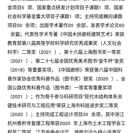
金项目
5
项、国家重点研发计划项目子课题
1
项、国家
社会科学基金重大项目子课题
1
项；主持完成横向课题
项目
50
余项；出版学术著作
20
余部，发表学术论文
60
余篇；代表性学术专著《中国木拱廊桥建筑艺术》荣获
教育部第八届高等学校科学研究优秀成果奖（人文社会
科学）二等奖（
2021
）、第十六届上海图书奖一等奖
（
2021
）、第二十七届全国优秀美术图书“金牛杯”金奖
（2018）等重要奖项，《中国廊桥》荣获第六届中国科
普作家协会优秀科普作品（图书奖）银奖（
2020
）、全
国公路优秀科普作品（图书类）一等奖等重要奖项
（
2021
）；作为骨干参与科研项目“现代木结构体系关
键技术研究与工程应用”荣获上海市科技进步奖二等奖
（
2020
）；主持完成工程设计项目
30
余项，其中浙江
杭州香积寺复建工程荣获
2020
年上海市土木工程学会工
程奖二等奖，江苏省委会议厅、湖南宁远九疑山风景区