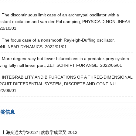
] The discontinuous limit case of an archetypal oscillator with a
nstant excitation and van der Pol damping, PHYSICA D-NONLINEAR
22/10/01
] The focus case of a nonsmooth Rayleigh-Duffing oscillator,
NLINEAR DYNAMICS 2022/01/01
] More degeneracy but fewer bifurcations in a predator-prey system
ving fully null linear part, ZEITSCHRIFT FUR ANGE 2022/05/01
4] INTEGRABILITY AND BIFURCATIONS OF A THREE-DIMENSIONAL
RCUIT DIFFERENTIAL SYSTEM, DISCRETE AND CONTINU
22/08/01
获奖信息
1] 上海交通大学2012年度教学成果奖 2012