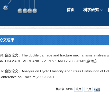
首页
科学研究
论文成果
[91]会议论文，The ductile damage and fracture mechanisms analysis wi
AND DAMAGE MECHANICS V, PTS 1 AND 2,2006/01/01,余海东
[92]会议论文，Analysis on Cyclic Plasticity and Stress Distribution of Polyc
Conference on Fracture,2005/03/01
共92条 10/10
首页
上页