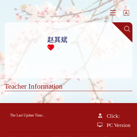
赵其斌
+
Teacher Information
The Last Update Time:
.
.
Click:
PC Version