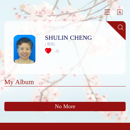
SHULIN CHENG
( 教授)
0
+
My Album
No More