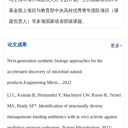
基金面上项目与教育部中央高校优秀青年团队项目（课
题负责人）等多项国家或省部级课题。
论文成果
更多+
Next-generation synthetic biology approaches for the
accelerated discovery of microbial natural
products.Engineering Micro....2022
Li L, Koirala B, Hernandez Y, MacIntyre LW, Russo R, Ternei
MA, Brady SF*. Identification of structurally diverse
menaquinone-binding antibiotics with in vivo activity against
multidrug-resistant pathogens. Nature Microbiology 2022;