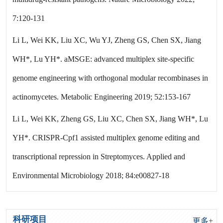
7:120-131
Li L, Wei KK, Liu XC, Wu YJ, Zheng GS, Chen SX, Jiang
WH*, Lu YH*. aMSGE: advanced multiplex site-specific
genome engineering with orthogonal modular recombinases in
actinomycetes. Metabolic Engineering 2019; 52:153-167
Li L, Wei KK, Zheng GS, Liu XC, Chen SX, Jiang WH*, Lu
YH*. CRISPR-Cpf1 assisted multiplex genome editing and
transcriptional repression in Streptomyces. Applied and
Environmental Microbiology 2018; 84:e00827-18
科研项目
更多+