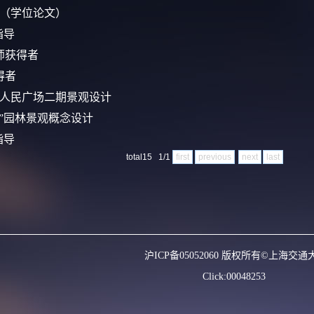
果（学位论文）
指导
师获得者
得者
路/人民广场二期景观设计
杯”园林景观概念设计
指导
total15 1/1
first
previous
next
last
沪ICP备05052060 版权所有©上海交通
Click:
00048253