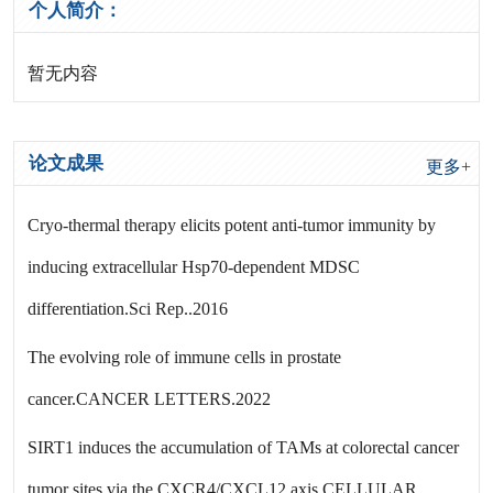
个人简介：
暂无内容
论文成果
更多+
Cryo-thermal therapy elicits potent anti-tumor immunity by
inducing extracellular Hsp70-dependent MDSC
differentiation.Sci Rep..2016
The evolving role of immune cells in prostate
cancer.CANCER LETTERS.2022
SIRT1 induces the accumulation of TAMs at colorectal cancer
tumor sites via the CXCR4/CXCL12 axis.CELLULAR