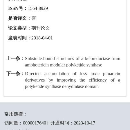
ISSN号：
1554-8929
是否译文：
否
论文类型：
期刊论文
发表时间：
2018-04-01
上一条：
Substrate-bound structures of a ketoreductase from
amphotericin modular polyketide synthase
下一条：
Directed accumulation of less toxic pimaricin
derivatives by improving the efficiency of a
polyketide synthase dehydratase domain
常用链接：
访问量：
0000017640
|
开通时间：
2023
-
10
-
17